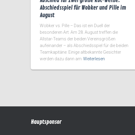
Abschied für zwei große Rot-Weiße:
Abschiedsspiel für Wobker und Pille im
August
Wobker vs. Pille – Das ist ein Duell der
besonderen Art. Am 28. August treffen die
Allstar-Teams der beiden Vereinsgrößen
aufeinander – als Abschiedsspiel für die beiden
Teamkapitäne. Einige altbekannte Gesichter
werden dazu dann am
Weiterlesen
Hauptsponsor