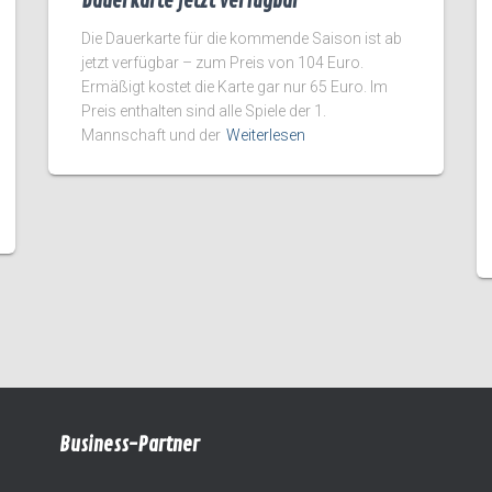
Dauerkarte jetzt verfügbar
Die Dauerkarte für die kommende Saison ist ab
jetzt verfügbar – zum Preis von 104 Euro.
Ermäßigt kostet die Karte gar nur 65 Euro. Im
Preis enthalten sind alle Spiele der 1.
Mannschaft und der
Weiterlesen
Business-Partner