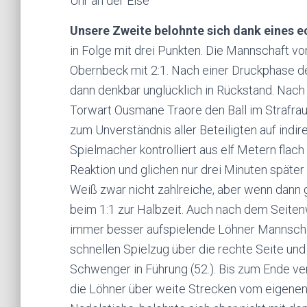
Uhr an der Else
Unsere Zweite belohnte sich dank eines
in Folge mit drei Punkten. Die Mannschaft 
Obernbeck mit 2:1. Nach einer Druckphase de
dann denkbar unglücklich in Rückstand. Nac
Torwart Ousmane Traore den Ball im Strafrau
zum Unverständnis aller Beteiligten auf indi
Spielmacher kontrolliert aus elf Metern flach
Reaktion und glichen nur drei Minuten späte
Weiß zwar nicht zahlreiche, aber wenn dann 
beim 1:1 zur Halbzeit. Auch nach dem Seiten
immer besser aufspielende Löhner Mannscha
schnellen Spielzug über die rechte Seite u
Schwenger in Führung (52.). Bis zum Ende vert
die Löhner über weite Strecken vom eigene