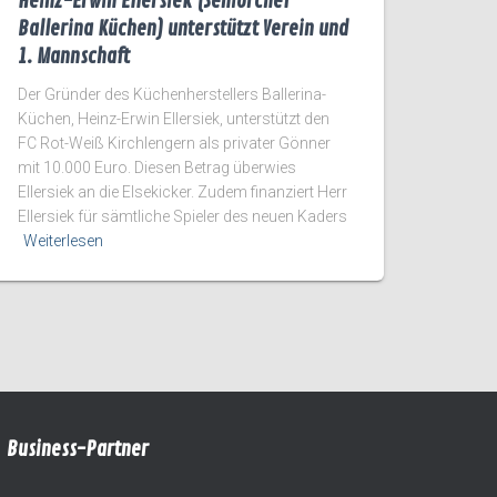
Heinz-Erwin Ellersiek (Seniorchef
Ballerina Küchen) unterstützt Verein und
1. Mannschaft
Der Gründer des Küchenherstellers Ballerina-
Küchen, Heinz-Erwin Ellersiek, unterstützt den
FC Rot-Weiß Kirchlengern als privater Gönner
mit 10.000 Euro. Diesen Betrag überwies
Ellersiek an die Elsekicker. Zudem finanziert Herr
Ellersiek für sämtliche Spieler des neuen Kaders
Weiterlesen
Business-Partner