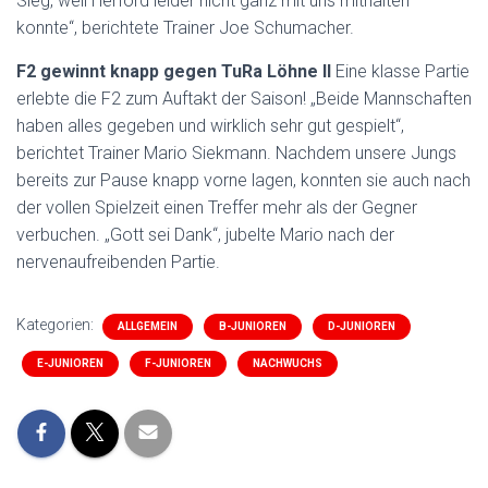
Sieg, weil Herford leider nicht ganz mit uns mithalten
konnte“, berichtete Trainer Joe Schumacher.
F2 gewinnt knapp gegen TuRa Löhne II
Eine klasse Partie
erlebte die F2 zum Auftakt der Saison! „Beide Mannschaften
haben alles gegeben und wirklich sehr gut gespielt“,
berichtet Trainer Mario Siekmann. Nachdem unsere Jungs
bereits zur Pause knapp vorne lagen, konnten sie auch nach
der vollen Spielzeit einen Treffer mehr als der Gegner
verbuchen. „Gott sei Dank“, jubelte Mario nach der
nervenaufreibenden Partie.
Kategorien:
ALLGEMEIN
B-JUNIOREN
D-JUNIOREN
E-JUNIOREN
F-JUNIOREN
NACHWUCHS