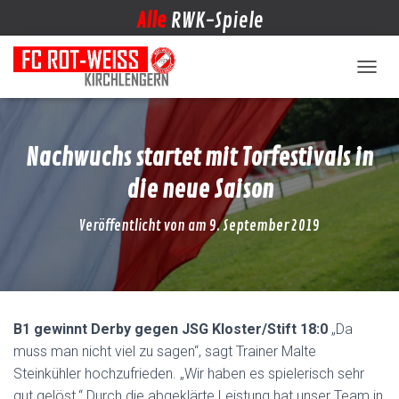
Alle
RWK-Spiele
NAVIG
Nachwuchs startet mit Torfestivals in
die neue Saison
Veröffentlicht von
am
9. September 2019
B1 gewinnt Derby gegen JSG Kloster/Stift 18:0
„Da
muss man nicht viel zu sagen“, sagt Trainer Malte
Steinkühler hochzufrieden. „Wir haben es spielerisch sehr
gut gelöst.“ Durch die abgeklärte Leistung hat unser Team in