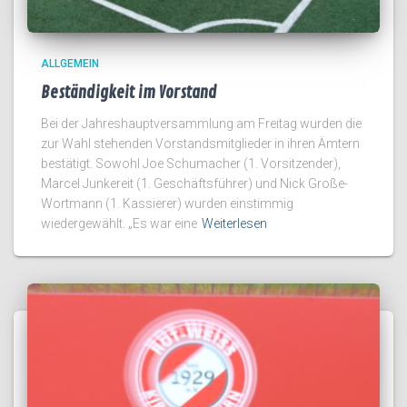
ALLGEMEIN
Beständigkeit im Vorstand
Bei der Jahreshauptversammlung am Freitag wurden die
zur Wahl stehenden Vorstandsmitglieder in ihren Ämtern
bestätigt. Sowohl Joe Schumacher (1. Vorsitzender),
Marcel Junkereit (1. Geschäftsführer) und Nick Große-
Wortmann (1. Kassierer) wurden einstimmig
wiedergewählt. „Es war eine
Weiterlesen