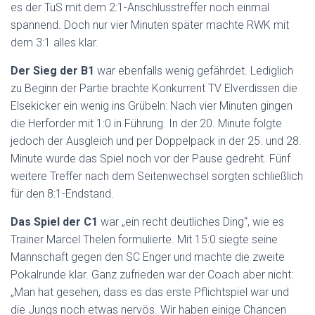
es der TuS mit dem 2:1-Anschlusstreffer noch einmal
spannend. Doch nur vier Minuten später machte RWK mit
dem 3:1 alles klar.
Der Sieg der B1
war ebenfalls wenig gefährdet. Lediglich
zu Beginn der Partie brachte Konkurrent TV Elverdissen die
Elsekicker ein wenig ins Grübeln: Nach vier Minuten gingen
die Herforder mit 1:0 in Führung. In der 20. Minute folgte
jedoch der Ausgleich und per Doppelpack in der 25. und 28.
Minute wurde das Spiel noch vor der Pause gedreht. Fünf
weitere Treffer nach dem Seitenwechsel sorgten schließlich
für den 8:1-Endstand.
Das Spiel der C1
war „ein recht deutliches Ding“, wie es
Trainer Marcel Thelen formulierte. Mit 15:0 siegte seine
Mannschaft gegen den SC Enger und machte die zweite
Pokalrunde klar. Ganz zufrieden war der Coach aber nicht:
„Man hat gesehen, dass es das erste Pflichtspiel war und
die Jungs noch etwas nervös. Wir haben einige Chancen