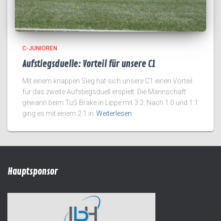
C-JUNIOREN
Aufstiegsduelle: Vorteil für unsere C1
Mit einem knappen Sieg hat sich unsere C1 einen Vorteil
für das zweite Aufstiegsduell erspielt. Die Mannschaft
gewann beim TuS Brake in Lippe mit 3:2. Nach 1:0 und 1:1
ging es mit einem 2:1 in
Weiterlesen
Hauptsponsor