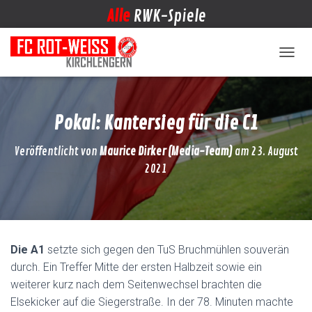
Alle
RWK-Spiele
NAVIG
Pokal: Kantersieg für die C1
Veröffentlicht von
Maurice Dirker (Media-Team)
am
23. August
2021
Die A1
setzte sich gegen den TuS Bruchmühlen souverän
durch. Ein Treffer Mitte der ersten Halbzeit sowie ein
weiterer kurz nach dem Seitenwechsel brachten die
Elsekicker auf die Siegerstraße. In der 78. Minuten machte