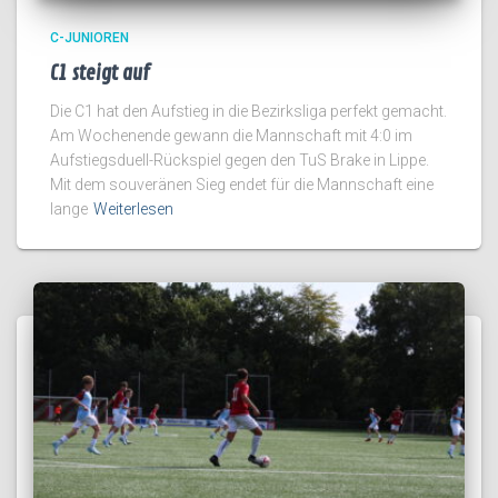
C-JUNIOREN
C1 steigt auf
Die C1 hat den Aufstieg in die Bezirksliga perfekt gemacht.
Am Wochenende gewann die Mannschaft mit 4:0 im
Aufstiegsduell-Rückspiel gegen den TuS Brake in Lippe.
Mit dem souveränen Sieg endet für die Mannschaft eine
lange
Weiterlesen