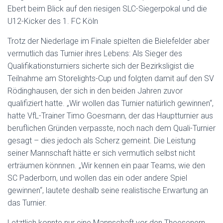
Ebert beim Blick auf den riesigen SLC-Siegerpokal und die
U12-Kicker des 1. FC Köln
Trotz der Niederlage im Finale spielten die Bielefelder aber
vermutlich das Turnier ihres Lebens: Als Sieger des
Qualifikationsturniers sicherte sich der Bezirksligist die
Teilnahme am Storelights-Cup und folgten damit auf den SV
Rödinghausen, der sich in den beiden Jahren zuvor
qualifiziert hatte. „Wir wollen das Turnier natürlich gewinnen“,
hatte VfL-Trainer Timo Goesmann, der das Hauptturnier aus
beruflichen Gründen verpasste, noch nach dem Quali-Turnier
gesagt – dies jedoch als Scherz gemeint. Die Leistung
seiner Mannschaft hätte er sich vermutlich selbst nicht
erträumen könnnen. „Wir kennen ein paar Teams, wie den
SC Paderborn, und wollen das ein oder andere Spiel
gewinnen“, lautete deshalb seine realistische Erwartung an
das Turnier.
Letztlich konnte nur eine Mannschaft vor den Theesenern