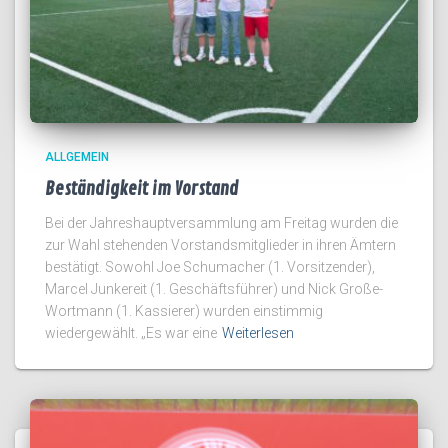
ALLGEMEIN
Beständigkeit im Vorstand
Bei der Jahreshauptversammlung am Freitag wurden die
zur Wahl stehenden Vorstandsmitglieder in ihren Ämtern
bestätigt. Sowohl Joe Schumacher (1. Vorsitzender),
Marcel Junkereit (1. Geschäftsführer) und Nick Große-
Wortmann (1. Kassierer) wurden einstimmig
wiedergewählt. „Es war eine
Weiterlesen