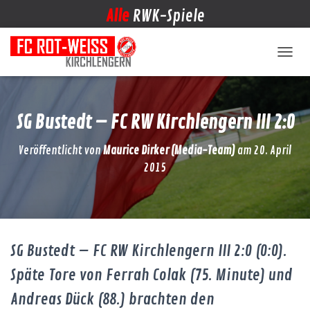
Alle
RWK-Spiele
NAVIG
SG Bustedt – FC RW Kirchlengern III 2:0
Veröffentlicht von
Maurice Dirker (Media-Team)
am
20. April
2015
SG Bustedt – FC RW Kirchlengern III 2:0 (0:0).
Späte Tore von Ferrah Colak (75. Minute) und
Andreas Dück (88.) brachten den