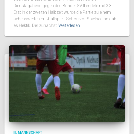
Dienstagabend gegen den Bünder SV II endete mit 3:3.
Erst in der zweiten Halbzeit wurde die Partie zu einem
sehenswerten Fußballspiel. Schon vor Spielbeginn gab
es Hektik. Der zunächst
Weiterlesen
III. MANNSCHAFT