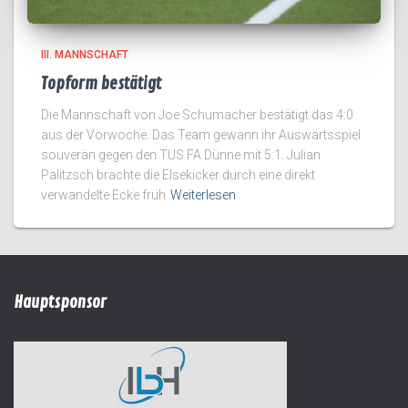
III. MANNSCHAFT
Topform bestätigt
Die Mannschaft von Joe Schumacher bestätigt das 4:0
aus der Vorwoche. Das Team gewann ihr Auswärtsspiel
souverän gegen den TUS FA Dünne mit 5:1. Julian
Palitzsch brachte die Elsekicker durch eine direkt
verwandelte Ecke früh
Weiterlesen
Hauptsponsor