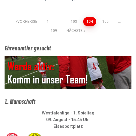
Seitennummerierung
VORHERIGE
1
…
103
104
105
…
109
NÄCHSTE
der
Beiträge
Ehrenamtler gesucht
1. Mannschaft
Westfalenliga - 1. Spieltag
09. August - 15:45 Uhr
Elsesportplatz