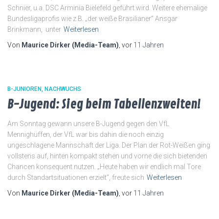
Schnier, u.a. DSC Arminia Bielefeld geführt wird. Weitere ehemalige
Bundesligaprofis wie z.B. „der weiße Brasilianer“ Ansgar
Brinkmann, unter
Weiterlesen
Von
Maurice Dirker (Media-Team)
, vor
11 Jahren
B-JUNIOREN
NACHWUCHS
B-Jugend: Sieg beim Tabellenzweiten!
Am Sonntag gewann unsere B-Jugend gegen den VfL
Mennighüffen, der VfL war bis dahin die noch einzig
ungeschlagene Mannschaft der Liga. Der Plan der Rot-Weißen ging
vollstens auf, hinten kompakt stehen und vorne die sich bietenden
Chancen konsequent nutzen. „Heute haben wir endlich mal Tore
durch Standartsituationen erzielt“, freute sich
Weiterlesen
Von
Maurice Dirker (Media-Team)
, vor
11 Jahren